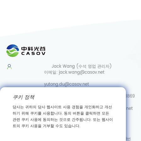
Jack Wang (수석 영업 관리자)
이메일:
jack.wang@casov.net
yutong.du@casov.net
직통/Whatsapp/Wechat:
0086-13035103869
쿠키 정책
당사는 귀하의 당사 웹사이트 사용 경험을 개인화하고 개선
서비스 및 제안
이메일:
info@casovbio.net
하기 위해 쿠키를 사용합니다. 동의 버튼을 클릭하면 모든
직통/Whatsapp/Wechat:
0086-
관련 쿠키 사용에 동의하는 것으로 간주됩니다. 또는 웹사이
15307143249
트의 쿠키 사용을 거부할 수도 있습니다.
우한 합성생물학 혁신 허브
주소: 후베이성 우한시 둥후 신기술 개발구 가오커위안 3로 89번