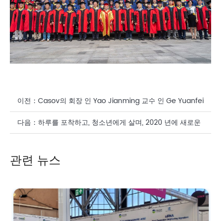
이전：
Casov의 회장 인 Yao Jianming 교수 인 Ge Yuanfei
박사와 "Cabio Scholarship의 특별 상"을 수상한 것에 대해
다음：
하루를 포착하고, 청소년에게 살며, 2020 년에 새로운
축하합니다.
성공을 거두십시오.
관련 뉴스