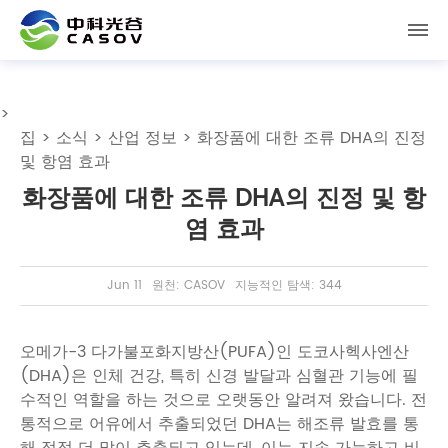
>
집
>
소식
>
산업 정보
> 화장품에 대한 조류 DHA의 진정
및 항염 효과
화장품에 대한 조류 DHA의 진정 및 항
염 효과
Jun 11
원천: CASOV
지능적인 탐색: 344
오메가-3 다가불포화지방산(PUFA)인 도코사헥사엔산
(DHA)은 인체 건강, 특히 신경 발달과 심혈관 기능에 필
수적인 역할을 하는 것으로 오랫동안 알려져 왔습니다. 전
통적으로 어유에서 추출되었던 DHA는 해조류 발효를 통
해 점점 더 많이 추출되고 있는데, 이는 지속 가능하고 비