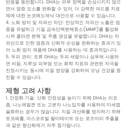
반응을 동반합니다. DHA는 피부 장벽을 손상시키지 않으
면서 염증 요소를 완화할 수 있어, 더 강력한 여드름 치료
제에 대한 논코메도제닉 대안으로 사용할 수 있습니다.
4. 노화 방지 및 자외선 차단: 만성적인 자외선 노출은 염
증을 유발하고 기질 금속단백분해효소(MMP)를 활성화
시켜 콜라겐 분해 및 주름 생성을 유발합니다. DHA는 자
외선으로 인한 염증과 산화적 손상을 완화하는 효과가 있
어 노화 방지 제품에 DHA를 사용하는 데 효과적입니다.
5. 두피 관리: 조류 DHA는 두피 세럼이나 샴푸에 사용하
면 비듬, 지루성 피부염 또는 화학 치료와 관련된 자극을
진정시키는 동시에 지질 영양을 강화하여 모낭 건강을 증
진할 수 있습니다.
제형 고려 사항
1. 안정화 기술: 산화 안정성을 높이기 위해 DHA는 리포
좀, 나노에멀젼 또는 고분자 나노입자를 사용하여 미세캡
슐화하는 경우가 많습니다. 지질 과산화를 방지하기 위해
토코페롤, 아스코르빌 팔미테이트 또는 로즈마리 추출물
과 같은 항산화제가 자주 첨가됩니다.