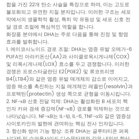
합을 가진 22개 탄소 사슬을 특징으로 하며, 이는 고도로
불포화되고 유연한 지질 분자입니다. 이러한 구조는 세포
막에서의 생물학적 활성, 특히 막 유동성 및 세포 신호 전
달 경로 조절에 핵심적인 역할을 합니다.
화장품 분야에서 DHA는 주로 다음을 통해 진정 및 항염
효과를 발휘합니다.
1. 에이코사노이드 경로 조절: DHA는 염증 유발 오메가-6
PUFA인 아라키돈산(AA)과 사이클로옥시게나제(COX)
및 리폭시게나제(LOX) 효소를 두고 경쟁합니다. 이러한
경쟁은 프로스타글란딘 E2(PGE2) 및 류코트리엔
B4(LTB4)와 같은 염증 유발 매개체의 감소로 이어지고,
염증 해소를 촉진하는 지질 매개체인 레졸빈(resolvin)과
프로텍틴(protectin) 생성 쪽으로 균형을 이동시킵니다.
2. NF-κB 신호 전달 억제: DHA는 활성화된 B 세포의 핵
인자 카파 경쇄 증강제(NF-κB) 경로를 억제하는 것으로
나타났습니다. NF-κB는 IL-1β, IL-6, TNF-α와 같은 염증성
사이토카인의 발현에 관여하는 핵심 전사 인자입니다.
3. 항산화 방어 기능 향상: 조류 DHA는 글루타티온 퍼옥
시다제 및 슈퍼옥사이드 디스뮤타제와 같은 내인성 항산