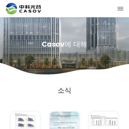
Casov에 대해
소식