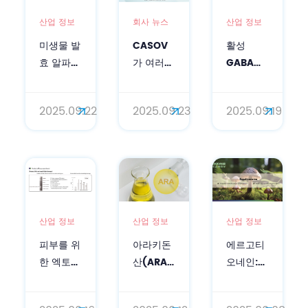
산업 정보
회사 뉴스
산업 정보
미생물 발
CASOV
활성
효 알파-
가 여러분
GABA는
비사볼올:
을 In-
어떻게 콜
피부 관리
Cosmetics
라겐을 증
2025.09.22
2025.09.23
2025.09.19
를 위한
Latin
가시키고
천연 솔루
America
피부를 자
션
2025에
연스럽게
초대합니
복구하는
다!
가?
산업 정보
산업 정보
산업 정보
피부를 위
아라키돈
에르고티
한 엑토인
산(ARA)
오네인:
파우더:
의 다양한
세포 보호
자연스럽
효과: 영
를 위한