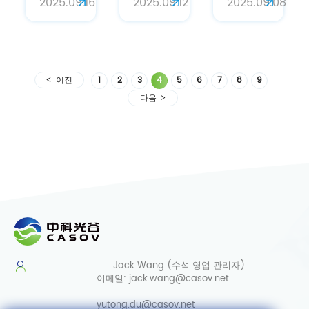
2025.09.16
2025.09.12
2025.09.08
게 보호하
양과 피부
획기적인
고, 회복
관리에 대
항산화 화
시키고,
한 심층
합물
수분을 공
분석
급합니다
이전
1
2
3
4
5
6
7
8
9
다음
Jack Wang (수석 영업 관리자)
이메일:
jack.wang@casov.net
yutong.du@casov.net