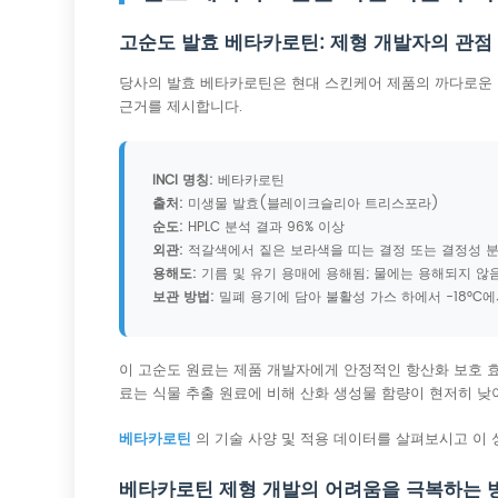
고순도 발효 베타카로틴: 제형 개발자의 관점
당사의 발효 베타카로틴은 현대 스킨케어 제품의 까다로운 
근거를 제시합니다.
INCI 명칭:
베타카로틴
출처:
미생물 발효(블레이크슬리아 트리스포라)
순도:
HPLC 분석 결과 96% 이상
외관:
적갈색에서 짙은 보라색을 띠는 결정 또는 결정성 
용해도:
기름 및 유기 용매에 용해됨; 물에는 용해되지 않
보관 방법:
밀폐 용기에 담아 불활성 가스 하에서 -18°C
이 고순도 원료는 제품 개발자에게 안정적인 항산화 보호
료는 식물 추출 원료에 비해 산화 생성물 함량이 현저히 낮
베타카로틴
의 기술 사양 및 적용 데이터를 살펴보시고 이
베타카로틴 제형 개발의 어려움을 극복하는 