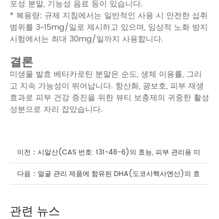
포성 분말, 기능성 음료 등이 있습니다.
* 복용량: 규제 지침에서는 일반적인 사용 시 안전한 섭취
범위를 3~15mg/일로 제시하고 있으며, 임상적 노화 방지
시험에서는 최대 30mg/일까지 사용합니다.
결론
미생물 발효 베타카로틴 분말은 순도, 생체 이용률, 그리
고 지속 가능성이 뛰어납니다. 항산화, 광보호, 피부 재생
효과로 피부 건강 증진을 위한 뷰티 보충제의 귀중한 활성
성분으로 자리 잡았습니다.
이전：
시알산(CAS 번호: 131-48-6)의 효능, 피부 관리용 미
백 보충제
다음：
얼굴 관리 제품에 함유된 DHA(도코사헥사엔산)의 효
능
관련 뉴스