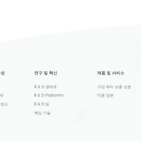
능성
연구 및 혁신
제품 및 서비스
R & D 생태계
구강 뷰티 보충 성분
약
R & D Platfomm
미용 성분
저탄소
R & D 팀
핵심 기술