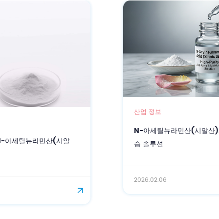
산업 정보
N-아세틸뉴라민산(시알산): 고순도 항노화 및 보
습 솔루션
2026.02.06