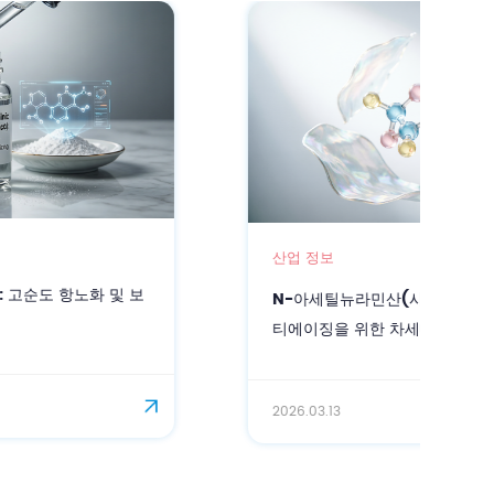
산업 정보
N-아세틸뉴라민산(시알산): 정밀 스킨케어 및 안
티에이징을 위한 차세대 바이오 활성 성분
2026.03.13