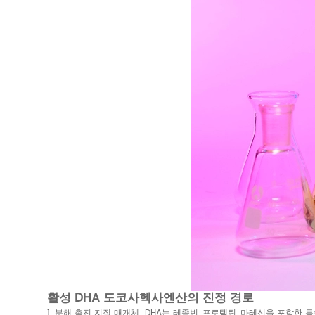
활성 DHA 도코사헥사엔산의 진정 경로
1. 분해 촉진 지질 매개체: DHA는 레졸빈, 프로텍틴, 마레신을 포함