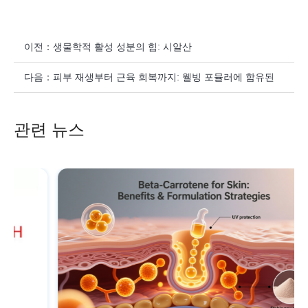
이전：
생물학적 활성 성분의 힘: 시알산
다음：
피부 재생부터 근육 회복까지: 웰빙 포뮬러에 함유된
N-아세틸뉴라민산의 힘
관련 뉴스