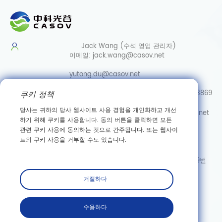
Jack Wang (수석 영업 관리자)
이메일:
jack.wang@casov.net
yutong.du@casov.net
쿠키 정책
직통/Whatsapp/Wechat:
0086-13035103869
당사는 귀하의 당사 웹사이트 사용 경험을 개인화하고 개선
서비스 및 제안
이메일:
info@casovbio.net
하기 위해 쿠키를 사용합니다. 동의 버튼을 클릭하면 모든
직통/Whatsapp/Wechat:
0086-
관련 쿠키 사용에 동의하는 것으로 간주됩니다. 또는 웹사이
15307143249
트의 쿠키 사용을 거부할 수도 있습니다.
우한 합성생물학 혁신 허브
주소: 후베이성 우한시 둥후 신기술 개발구 가오커위안 3로 89번
거절하다
구독하다
수용하다