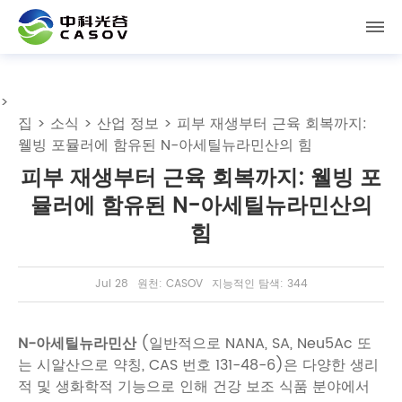
>
집
>
소식
>
산업 정보
> 피부 재생부터 근육 회복까지:
웰빙 포뮬러에 함유된 N-아세틸뉴라민산의 힘
피부 재생부터 근육 회복까지: 웰빙 포
뮬러에 함유된 N-아세틸뉴라민산의
힘
Jul 28
원천: CASOV
지능적인 탐색: 344
N-아세틸뉴라민산
(일반적으로 NANA, SA, Neu5Ac 또
는 시알산으로 약칭, CAS 번호 131-48-6)은 다양한 생리
적 및 생화학적 기능으로 인해 건강 보조 식품 분야에서