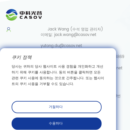
Jack Wang (수석 영업 관리자)
이메일:
jack.wang@casov.net
yutong.du@casov.net
쿠키 정책
직통/Whatsapp/Wechat:
0086-13035103869
당사는 귀하의 당사 웹사이트 사용 경험을 개인화하고 개선
서비스 및 제안
이메일:
info@casovbio.net
하기 위해 쿠키를 사용합니다. 동의 버튼을 클릭하면 모든
직통/Whatsapp/Wechat:
0086-
관련 쿠키 사용에 동의하는 것으로 간주됩니다. 또는 웹사이
15307143249
트의 쿠키 사용을 거부할 수도 있습니다.
우한 합성생물학 혁신 허브
주소: 후베이성 우한시 둥후 신기술 개발구 가오커위안 3로 89번
거절하다
구독하다
수용하다