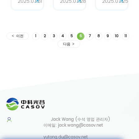
2025.07.31
2025.07.28
2025.07.25
의 미백
러에 함유
항산화 효
혁명
된 N-아
과
세틸뉴라
민산의 힘
이전
1
2
3
4
5
6
7
8
9
10
11
다음
Jack Wang (수석 영업 관리자)
이메일:
jack.wang@casov.net
yutong.du@casov.net