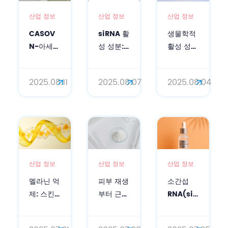
산업 정보
산업 정보
산업 정보
CASOV
siRNA 활
생물학적
N-아세틸
성 성분:
활성 성분
뉴라민산
스킨케어
의 힘: 시
과 합작
의 미래
알산
2025.08.11
2025.08.07
2025.08.04
파트너
OIGTTALGENE.AI
siRNA가
혁신상 두
개 부문을
수상했습
니다!
산업 정보
산업 정보
산업 정보
멜라닌 억
피부 재생
소간섭
제: 스킨
부터 근육
RNA(siRNA)
케어에서
회복까지:
유전자 조
RNA(siRNA)
웰빙 포뮬
절 성분의