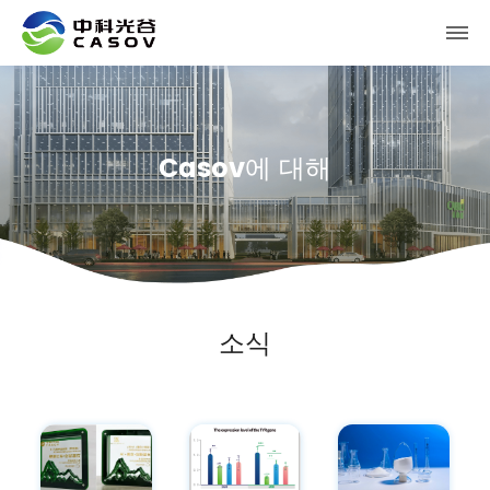
Casov에 대해
소식