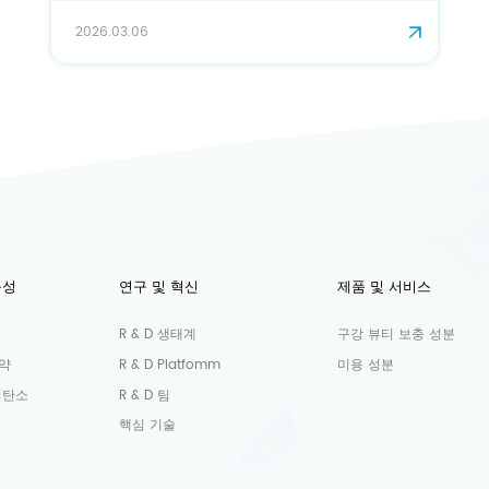
2026.03.02
능성
연구 및 혁신
제품 및 서비스
R & D 생태계
구강 뷰티 보충 성분
약
R & D Platfomm
미용 성분
저탄소
R & D 팀
핵심 기술