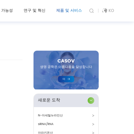
 가능성
연구 및 혁신
제품 및 서비스
KO
CASOV
생명 공학은 아름다움을 달성합니다
더
새로운 도착
N-아세틸뉴라민산
siRNA/RNA
아라키돈산