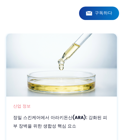
구독하다
산업 정보
N-아세틸뉴라민산(시알산): 고순도 항노화 및 보
습 솔루션