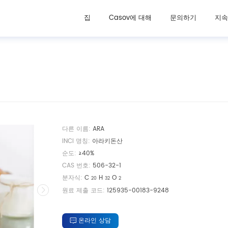
미용 성분
구강 뷰티 보충 성분
집
Casov에 대해
문의하기
지속
다른 이름:
ARA
INCI 명칭:
아라키돈산
순도:
≥40%
CAS 번호:
506-32-1
분자식:
C
H
O
20
32
2
원료 제출 코드:
125935-00183-9248
온라인 상담