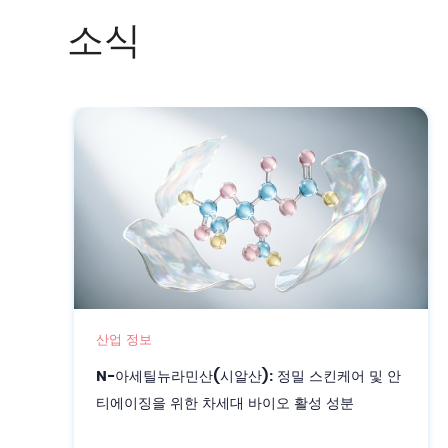
소식
산업 정보
BioSusp BC (CAS 9012-19-5): 정밀 화장품을
위한 고성능 생물 발효 현탁액 보호막