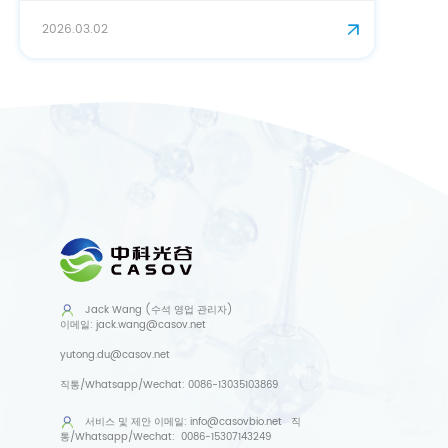
2026.02.06
Jack Wang (수석 영업 관리자)
이메일:
jack.wang@casov.net
yutong.du@casov.net
직통/Whatsapp/Wechat:
0086-13035103869
서비스 및 제안
이메일:
info@casovbio.net
직
통/Whatsapp/Wechat:
0086-15307143249