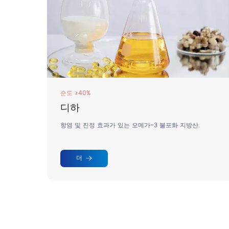
순도: ≥98%
엑토인
순도 ≥98%와 뛰어난 수용성으로 고급 스킨케어 및 의료
분야에 이상적입니다.
더