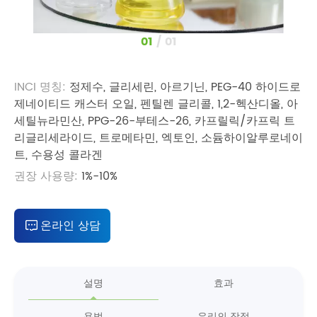
1
/
1
INCI 명칭:
정제수, 글리세린, 아르기닌, PEG-40 하이드로
제네이티드 캐스터 오일, 펜틸렌 글리콜, 1,2-헥산디올, 아
세틸뉴라민산, PPG-26-부테스-26, 카프릴릭/카프릭 트
리글리세라이드, 트로메타민, 엑토인, 소듐하이알루로네이
트, 수용성 콜라겐
권장 사용량:
1%-10%
온라인 상담
설명
효과
용법
우리의 장점