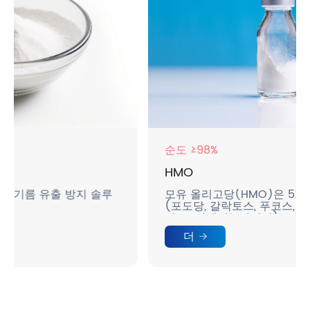
순도 ≥98%
HMO
솔루
모유 올리고당(HMO)은 5가지 단당류 분자
(포도당, 갈락토스, 푸코스, N-아세틸글루코사
민, N-아세틸뉴라민산)로 구성됩니다.
더