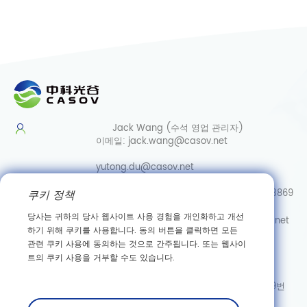
Jack Wang (수석 영업 관리자)
이메일:
jack.wang@casov.net
yutong.du@casov.net
쿠키 정책
직통/Whatsapp/Wechat:
0086-13035103869
당사는 귀하의 당사 웹사이트 사용 경험을 개인화하고 개선
서비스 및 제안
이메일:
info@casovbio.net
하기 위해 쿠키를 사용합니다. 동의 버튼을 클릭하면 모든
직통/Whatsapp/Wechat:
0086-
관련 쿠키 사용에 동의하는 것으로 간주됩니다. 또는 웹사이
15307143249
트의 쿠키 사용을 거부할 수도 있습니다.
우한 합성생물학 혁신 허브
주소: 후베이성 우한시 둥후 신기술 개발구 가오커위안 3로 89번