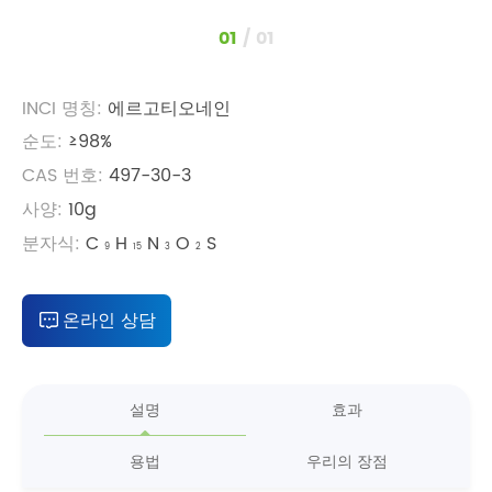
1
/
1
INCI 명칭:
에르고티오네인
순도:
≥98%
CAS 번호:
497-30-3
사양:
10g
분자식:
C
H
N
O
S
9
15
3
2
온라인 상담
설명
효과
용법
우리의 장점