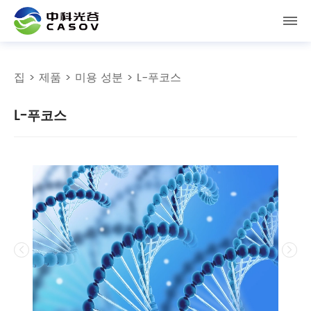
집
>
제품
>
미용 성분
> L-푸코스
L-푸코스