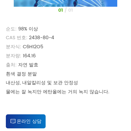
1
/
1
순도:
98% 이상
CAS 번호:
2438-80-4
분자식:
C6H12O5
분자량:
164.16
출처:
자연 발효
흰색 결정 분말
내산성, 내알칼리성 및 보관 안정성
물에는 잘 녹지만 에탄올에는 거의 녹지 않습니다.
온라인 상담