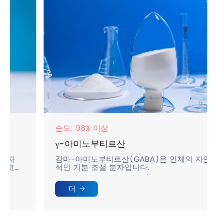
순도: 98% 이상
γ-아미노부티르산
감마-아미노부티르산(GABA)은 인체의 자연
적인 기분 조절 분자입니다.
더