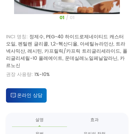
1
/
1
INCI 명칭:
정제수, PEG-40 하이드로제네이티드 캐스터
오일, 펜틸렌 글리콜, 1,2-헥산디올, 아세틸뉴라민산, 트라
넥사믹산, 레시틴, 카프릴릭/카프릭 트리글리세라이드, 폴
리글리세릴-10 올레에이트, 운데실레노일페닐알라닌, 카
르노신
권장 사용량:
1%-10%
온라인 상담
설명
효과
용법
우리의 장점