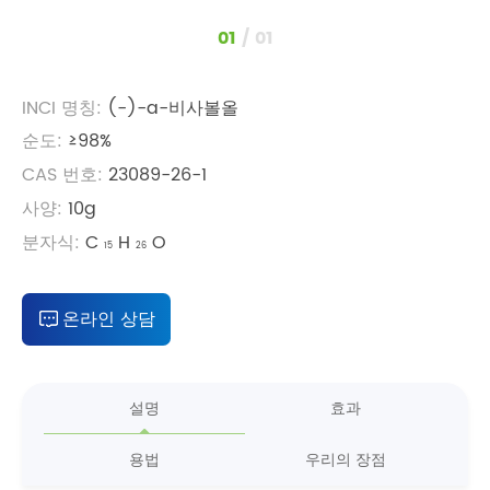
1
/
1
INCI 명칭:
(-)-a-비사볼올
순도:
≥98%
CAS 번호:
23089-26-1
사양:
10g
분자식:
C
H
O
15
26
온라인 상담
설명
효과
용법
우리의 장점