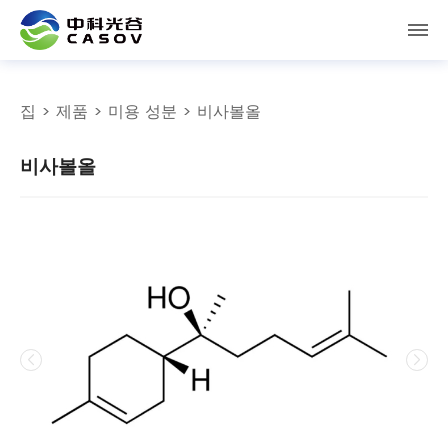
집
>
제품
>
미용 성분
> 비사볼올
비사볼올