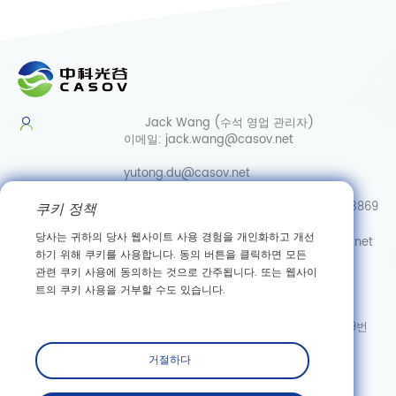
Jack Wang (수석 영업 관리자)
이메일:
jack.wang@casov.net
yutong.du@casov.net
쿠키 정책
직통/Whatsapp/Wechat:
0086-13035103869
당사는 귀하의 당사 웹사이트 사용 경험을 개인화하고 개선
서비스 및 제안
이메일:
info@casovbio.net
하기 위해 쿠키를 사용합니다. 동의 버튼을 클릭하면 모든
직통/Whatsapp/Wechat:
0086-
관련 쿠키 사용에 동의하는 것으로 간주됩니다. 또는 웹사이
15307143249
트의 쿠키 사용을 거부할 수도 있습니다.
우한 합성생물학 혁신 허브
주소: 후베이성 우한시 둥후 신기술 개발구 가오커위안 3로 89번
거절하다
구독하다